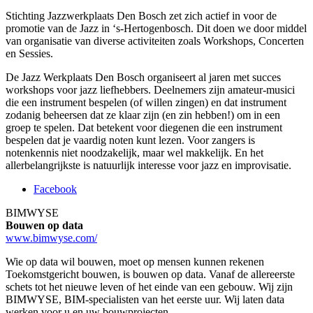
Stichting Jazzwerkpl
aats Den Bosch zet zich actief in voor de
promotie van de Jazz in ‘s-Hertoge
nbosch. Dit doen we door middel
van organisati
e van diverse activiteit
en zoals Workshops,
Concerten
en Sessies.
De Jazz Werkplaats Den Bosch organiseert al jaren met succes
workshops voor jazz liefhebbers. Deelnemers zijn amateur-musici
die een instrument bespelen (of willen zingen) en dat instrument
zodanig beheersen dat ze klaar zijn (en zin hebben!) om in een
groep te spelen. Dat betekent voor diegenen die een instrument
bespelen dat je vaardig noten kunt lezen. Voor zangers is
notenkennis niet noodzakelijk, maar wel makkelijk. En het
allerbelangrijkste is natuurlijk interesse voor jazz en improvisatie.
Facebook
BIMWYSE
Bouwen op data
www.bimwyse.com/
Wie op data wil bouwen, moet op mensen kunnen rekenen
Toekomstgericht bouwen, is bouwen op data. Vanaf de allereerste
schets tot het nieuwe leven of het einde van een gebouw. Wij zijn
BIMWYSE, BIM-specialisten van het eerste uur. Wij laten data
werken voor u en uw bouwprojecten.