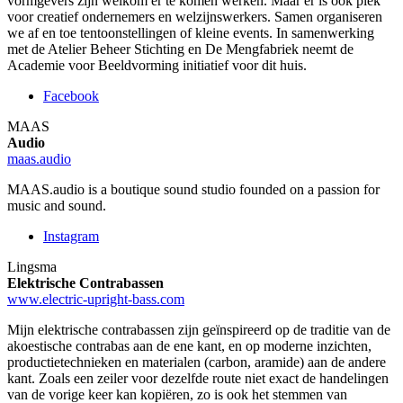
vormgevers zijn welkom er te komen werken. Maar er is ook plek
voor creatief ondernemers en welzijnswerkers. Samen organiseren
we af en toe tentoonstellingen of kleine events. In samenwerking
met de Atelier Beheer Stichting en De Mengfabriek neemt de
Academie voor Beeldvorming initiatief voor dit huis.
Facebook
MAAS
Audio
maas.audio
MAAS.audio is a boutique sound studio founded on a passion for
music and sound.
Instagram
Lingsma
Elektrische Contrabassen
www.electric-upright-bass.com
Mijn elektrische contrabassen zijn geïnspireerd op de traditie van de
akoestische contrabas aan de ene kant, en op moderne inzichten,
productietechnieken en materialen (carbon, aramide) aan de andere
kant. Zoals een zeiler voor dezelfde route niet exact de handelingen
van de vorige keer kan kopiëren, zo is ook het stemmen van