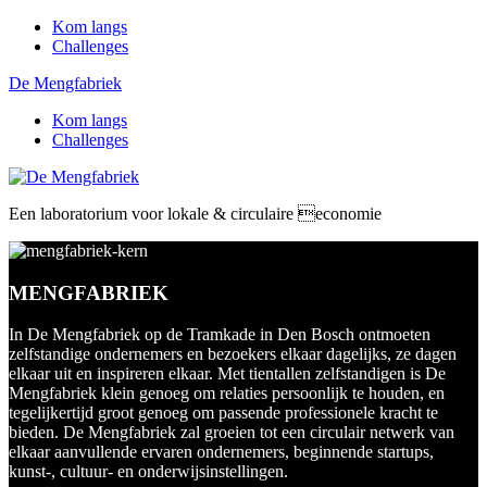
Kom langs
Challenges
De Mengfabriek
Kom langs
Challenges
Een laboratorium voor lokale & circulaire economie
MENGFABRIEK
In De Mengfabriek op de Tramkade in Den Bosch ontmoeten
zelfstandige ondernemers en bezoekers elkaar dagelijks, ze dagen
elkaar uit en inspireren elkaar. Met tientallen zelfstandigen is De
Mengfabriek klein genoeg om relaties persoonlijk te houden, en
tegelijkertijd groot genoeg om passende professionele kracht te
bieden. De Mengfabriek zal groeien tot een circulair netwerk van
elkaar aanvullende ervaren ondernemers, beginnende startups,
kunst-, cultuur- en onderwijsinstellingen.