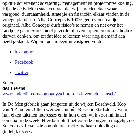
op drie activiteiten: advisering, management en projectontwikkeling.
Bij alle activiteiten staat centraal dat wij handelen daar waar
vastgoed, duurzaamheid, strategie en financiën elkaar vinden in de
vroege planfasen. Alba Concepts is 100% gedreven en altijd
origineel. Alba Concepts durft risico’s te nemen en net over het
randje te gaan. Soms moet je verder durven kijken en out-of-the-box
durven denken, om tot dat idee te komen waar nog niemand aan
heeft gedacht. Wij brengen ideeën in vastgoed verder.
Instagram
Facebook
Twitter
School
des Levens
www.linkedin.com/company/school-des-levens-den-bosch/
In De Mengfabriek gaan jongeren uit de wijken Boschveld, Kop
van ‘t Zand en Orthen werken aan hún Bossche Stadsdelta. Vanuit
hun eigen talenten interesses én in hun eigen wijk voor minimaal
een dag in de week. Hierdoor blijft het voor de jongeren mogelijk de
School des Levens te combineren met zijn/ haar opleiding of
(tijdelijk) werk.