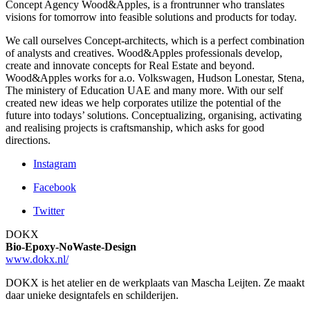
Concept Agency Wood&Apples, is a frontrunner who translates
visions for tomorrow into feasible solutions and products for today.
We call ourselves Concept-architects, which is a perfect combination
of analysts and creatives. Wood&Apples professionals develop,
create and innovate concepts for Real Estate and beyond.
Wood&Apples works for a.o. Volkswagen, Hudson Lonestar, Stena,
The ministery of Education UAE and many more. With our self
created new ideas we help corporates utilize the potential of the
future into todays’ solutions. Conceptualizing, organising, activating
and realising projects is craftsmanship, which asks for good
directions.
Instagram
Facebook
Twitter
DOKX
Bio-Epoxy-NoWaste-Design
www.dokx.nl/
DOKX is het atelier en de werkplaats van Mascha Leijten. Ze maakt
daar unieke designtafels en schilderijen.